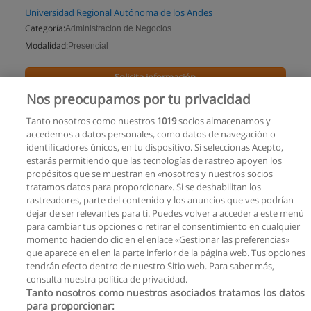
Universidad Regional Autónoma de los Andes
Categoría:
Administracion de Negocios
Modalidad:
Presencial
Solicita información
Nos preocupamos por tu privacidad
Impartido en:
Quevedo
Tanto nosotros como nuestros
1019
socios almacenamos y
accedemos a datos personales, como datos de navegación o
identificadores únicos, en tu dispositivo. Si seleccionas Acepto,
estarás permitiendo que las tecnologías de rastreo apoyen los
propósitos que se muestran en «nosotros y nuestros socios
tratamos datos para proporcionar». Si se deshabilitan los
rastreadores, parte del contenido y los anuncios que ves podrían
dejar de ser relevantes para ti. Puedes volver a acceder a este menú
para cambiar tus opciones o retirar el consentimiento en cualquier
momento haciendo clic en el enlace «Gestionar las preferencias»
que aparece en el en la parte inferior de la página web. Tus opciones
tendrán efecto dentro de nuestro Sitio web. Para saber más,
consulta nuestra política de privacidad.
Tanto nosotros como nuestros asociados tratamos los datos
para proporcionar: