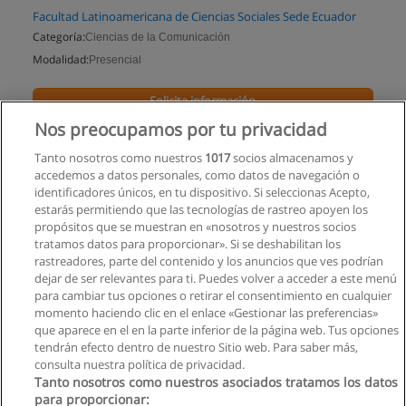
Facultad Latinoamericana de Ciencias Sociales Sede Ecuador
Categoría:
Ciencias de la Comunicación
Modalidad:
Presencial
Solicita información
Nos preocupamos por tu privacidad
Impartido en:
Quito
Tanto nosotros como nuestros
1017
socios almacenamos y
accedemos a datos personales, como datos de navegación o
identificadores únicos, en tu dispositivo. Si seleccionas Acepto,
estarás permitiendo que las tecnologías de rastreo apoyen los
propósitos que se muestran en «nosotros y nuestros socios
tratamos datos para proporcionar». Si se deshabilitan los
rastreadores, parte del contenido y los anuncios que ves podrían
dejar de ser relevantes para ti. Puedes volver a acceder a este menú
para cambiar tus opciones o retirar el consentimiento en cualquier
momento haciendo clic en el enlace «Gestionar las preferencias»
que aparece en el en la parte inferior de la página web. Tus opciones
tendrán efecto dentro de nuestro Sitio web. Para saber más,
consulta nuestra política de privacidad.
Tanto nosotros como nuestros asociados tratamos los datos
para proporcionar: