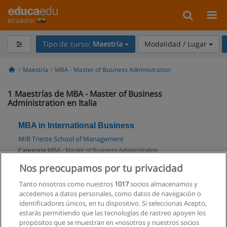
ecuador
Tipo de curso:
Maestría
Modalidad / Lugar
Maestría
MBA - Master of Business Administration
1
Maestrías de MBA - Master of Business
Administration en Italia
MBA in International Business
MIB Trieste School of Management
Categoría:
MBA - Master of Business Administration
Modalidad:
Presencial
Nos preocupamos por tu privacidad
Tanto nosotros como nuestros
1017
socios almacenamos y
Solicita información
accedemos a datos personales, como datos de navegación o
identificadores únicos, en tu dispositivo. Si seleccionas Acepto,
estarás permitiendo que las tecnologías de rastreo apoyen los
propósitos que se muestran en «nosotros y nuestros socios