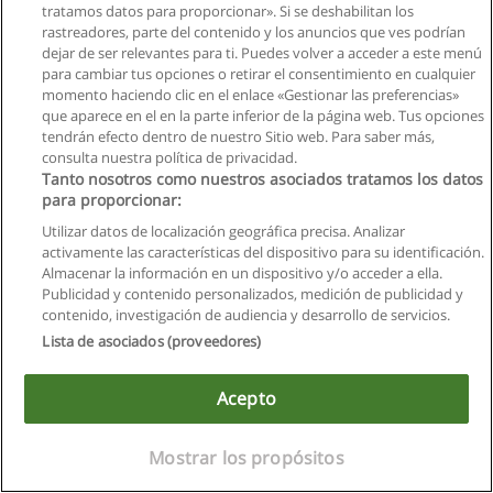
tratamos datos para proporcionar». Si se deshabilitan los
rastreadores, parte del contenido y los anuncios que ves podrían
dejar de ser relevantes para ti. Puedes volver a acceder a este menú
para cambiar tus opciones o retirar el consentimiento en cualquier
momento haciendo clic en el enlace «Gestionar las preferencias»
que aparece en el en la parte inferior de la página web. Tus opciones
tendrán efecto dentro de nuestro Sitio web. Para saber más,
consulta nuestra política de privacidad.
Reglas de uso
Tanto nosotros como nuestros asociados tratamos los datos
Privacidad de datos
para proporcionar:
Utilizar datos de localización geográfica precisa. Analizar
Contactar con Educaedu
activamente las características del dispositivo para su identificación.
Almacenar la información en un dispositivo y/o acceder a ella.
Copyright © Educaedu Business S.L. - CIF : B-95610580: -
Publicidad y contenido personalizados, medición de publicidad y
www.educaedu.com.ec
contenido, investigación de audiencia y desarrollo de servicios.
Lista de asociados (proveedores)
Acepto
Mostrar los propósitos