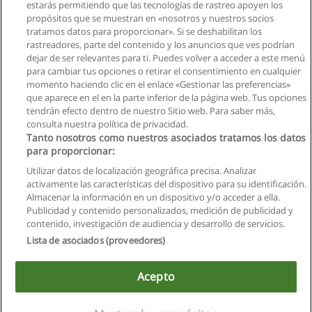
Solicita información
estarás permitiendo que las tecnologías de rastreo apoyen los
propósitos que se muestran en «nosotros y nuestros socios
tratamos datos para proporcionar». Si se deshabilitan los
Maestría en Derecho Procesal
rastreadores, parte del contenido y los anuncios que ves podrían
Universidad Andina Simón Bolívar
dejar de ser relevantes para ti. Puedes volver a acceder a este menú
para cambiar tus opciones o retirar el consentimiento en cualquier
Solicita información
momento haciendo clic en el enlace «Gestionar las preferencias»
que aparece en el en la parte inferior de la página web. Tus opciones
tendrán efecto dentro de nuestro Sitio web. Para saber más,
consulta nuestra política de privacidad.
Tanto nosotros como nuestros asociados tratamos los datos
para proporcionar:
Reglas de uso
Utilizar datos de localización geográfica precisa. Analizar
activamente las características del dispositivo para su identificación.
Privacidad de datos
Almacenar la información en un dispositivo y/o acceder a ella.
Publicidad y contenido personalizados, medición de publicidad y
Contactar con Educaedu
contenido, investigación de audiencia y desarrollo de servicios.
Lista de asociados (proveedores)
Copyright © Educaedu Business S.L. - CIF : B-95610580: -
www.educaedu.com.ec
Acepto