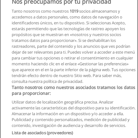
Nos preocupamos por tu privacidad
Mundo Set
Tanto nosotros como nuestros
1019
socios almacenamos y
accedemos a datos personales, como datos de navegación o
Solicita información
identificadores únicos, en tu dispositivo. Si seleccionas Acepto,
estarás permitiendo que las tecnologías de rastreo apoyen los
propósitos que se muestran en «nosotros y nuestros socios
Curso de control de plagas en plantas
tratamos datos para proporcionar». Si se deshabilitan los
agroindustriales
rastreadores, parte del contenido y los anuncios que ves podrían
Mundo Set
dejar de ser relevantes para ti. Puedes volver a acceder a este menú
para cambiar tus opciones o retirar el consentimiento en cualquier
Solicita información
momento haciendo clic en el enlace «Gestionar las preferencias»
que aparece en el en la parte inferior de la página web. Tus opciones
tendrán efecto dentro de nuestro Sitio web. Para saber más,
consulta nuestra política de privacidad.
Tanto nosotros como nuestros asociados tratamos los datos
para proporcionar:
Reglas de uso
Utilizar datos de localización geográfica precisa. Analizar
activamente las características del dispositivo para su identificación.
Privacidad de datos
Almacenar la información en un dispositivo y/o acceder a ella.
Publicidad y contenido personalizados, medición de publicidad y
Contactar con Educaedu
contenido, investigación de audiencia y desarrollo de servicios.
Lista de asociados (proveedores)
Copyright © Educaedu Business S.L. - CIF : B-95610580: -