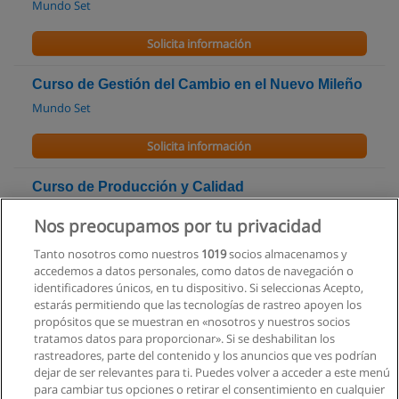
Mundo Set
Solicita información
Curso de Gestión del Cambio en el Nuevo Mileño
Mundo Set
Solicita información
Curso de Producción y Calidad
Mundo Set
Nos preocupamos por tu privacidad
Solicita información
Tanto nosotros como nuestros
1019
socios almacenamos y
accedemos a datos personales, como datos de navegación o
identificadores únicos, en tu dispositivo. Si seleccionas Acepto,
Curso - Auditor Interno de Sistemas de Gestión
estarás permitiendo que las tecnologías de rastreo apoyen los
Integrados Norma ISO 9001:2015, ISO 14001 e
propósitos que se muestran en «nosotros y nuestros socios
ISO 45001
tratamos datos para proporcionar». Si se deshabilitan los
Service Quality Ecuador (Capacitación & Asesoramiento
rastreadores, parte del contenido y los anuncios que ves podrían
Empresarial)
dejar de ser relevantes para ti. Puedes volver a acceder a este menú
para cambiar tus opciones o retirar el consentimiento en cualquier