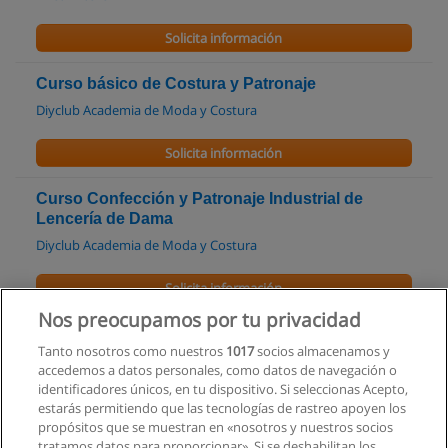
Solicita información
Curso básico de Costura y Patronaje
Diyclub Academia de Moda y Costura
Solicita información
Curso Confección y Patronaje Industrial de
Lencería de Dama
Diyclub Academia de Moda y Costura
Solicita información
Nos preocupamos por tu privacidad
Curso de Diseño Interior
Tanto nosotros como nuestros
1017
socios almacenamos y
Infotec
accedemos a datos personales, como datos de navegación o
identificadores únicos, en tu dispositivo. Si seleccionas Acepto,
Solicita información
estarás permitiendo que las tecnologías de rastreo apoyen los
propósitos que se muestran en «nosotros y nuestros socios
tratamos datos para proporcionar». Si se deshabilitan los