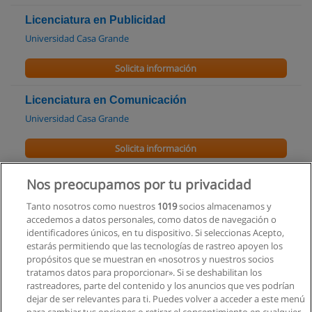
Licenciatura en Publicidad
Universidad Casa Grande
Solicita información
Licenciatura en Comunicación
Universidad Casa Grande
Solicita información
Licenciatura en Comunicación Organizacional
Nos preocupamos por tu privacidad
Universidad Particular Internacional SEK
Tanto nosotros como nuestros
1019
socios almacenamos y
accedemos a datos personales, como datos de navegación o
Solicita información
identificadores únicos, en tu dispositivo. Si seleccionas Acepto,
estarás permitiendo que las tecnologías de rastreo apoyen los
propósitos que se muestran en «nosotros y nuestros socios
Carrera de Ingenieria en Comercio Exterior con
tratamos datos para proporcionar». Si se deshabilitan los
Mención Negociador Internacional
rastreadores, parte del contenido y los anuncios que ves podrían
Universidad Tecnológica Empresarial de Guayaquil
dejar de ser relevantes para ti. Puedes volver a acceder a este menú