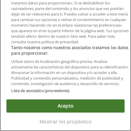
tratamos datos para proporcionar». Si se deshabilitan los
rastreadores, parte del contenido y los anuncios que ves podrían
dejar de ser relevantes para ti. Puedes volver a acceder a este menú
para cambiar tus opciones o retirar el consentimiento en cualquier
momento haciendo clic en el enlace «Gestionar las preferencias»
que aparece en el en la parte inferior de la página web. Tus opciones
tendrán efecto dentro de nuestro Sitio web. Para saber más,
consulta nuestra política de privacidad.
Tanto nosotros como nuestros asociados tratamos los datos
Reglas de uso
para proporcionar:
Privacidad de datos
Utilizar datos de localización geográfica precisa. Analizar
activamente las características del dispositivo para su identificación.
Contactar con Educaedu
Almacenar la información en un dispositivo y/o acceder a ella.
Publicidad y contenido personalizados, medición de publicidad y
contenido, investigación de audiencia y desarrollo de servicios.
Copyright © Educaedu Business S.L. - CIF : B-95610580: -
www.educaedu.com.ec
Lista de asociados (proveedores)
Acepto
Mostrar los propósitos