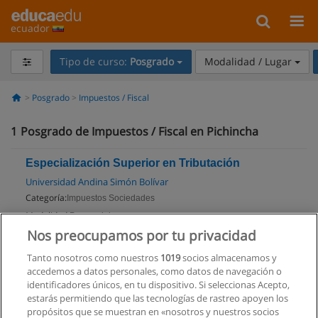
ecuador
Tipo de curso:
Posgrado
Modalidad / Lugar
Posgrado
Impuestos / Fiscal
1
Posgrado de Impuestos / Fiscal en Pichincha
Especialización Superior en Tributación
Universidad Andina Simón Bolívar
Categoría:
Impuestos Sociedades
Modalidad:
Presencial
Nos preocupamos por tu privacidad
Solicita información
Tanto nosotros como nuestros
1019
socios almacenamos y
Impartido en:
accedemos a datos personales, como datos de navegación o
Quito
identificadores únicos, en tu dispositivo. Si seleccionas Acepto,
estarás permitiendo que las tecnologías de rastreo apoyen los
propósitos que se muestran en «nosotros y nuestros socios