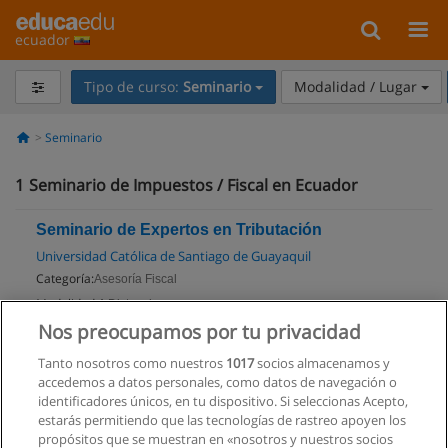
ecuador
Tipo de curso:
Seminario
Modalidad / Lugar
Seminario
1
Seminario de Impuestos / Fiscal en Ecuador
Seminario de Expertos en Tributación
Universidad Católica de Santiago de Guayaquil
Categoría:
Asesoría Fiscal
Modalidad:
A Distancia
Nos preocupamos por tu privacidad
Solicita información
Tanto nosotros como nuestros
1017
socios almacenamos y
accedemos a datos personales, como datos de navegación o
identificadores únicos, en tu dispositivo. Si seleccionas Acepto,
estarás permitiendo que las tecnologías de rastreo apoyen los
propósitos que se muestran en «nosotros y nuestros socios