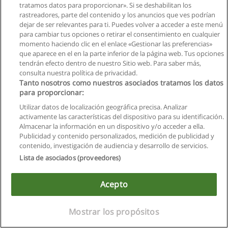
tratamos datos para proporcionar». Si se deshabilitan los
rastreadores, parte del contenido y los anuncios que ves podrían
dejar de ser relevantes para ti. Puedes volver a acceder a este menú
para cambiar tus opciones o retirar el consentimiento en cualquier
momento haciendo clic en el enlace «Gestionar las preferencias»
que aparece en el en la parte inferior de la página web. Tus opciones
tendrán efecto dentro de nuestro Sitio web. Para saber más,
Reglas de uso
consulta nuestra política de privacidad.
Tanto nosotros como nuestros asociados tratamos los datos
Privacidad de datos
para proporcionar:
Contactar con Educaedu
Utilizar datos de localización geográfica precisa. Analizar
activamente las características del dispositivo para su identificación.
Copyright © Educaedu Business S.L. - CIF : B-95610580: -
Almacenar la información en un dispositivo y/o acceder a ella.
www.educaedu.com.ec
Publicidad y contenido personalizados, medición de publicidad y
contenido, investigación de audiencia y desarrollo de servicios.
Lista de asociados (proveedores)
Acepto
Mostrar los propósitos