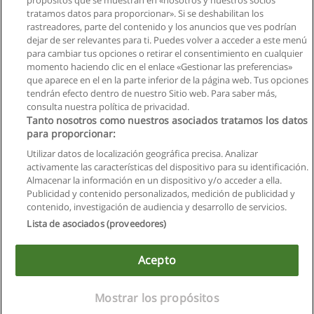
propósitos que se muestran en «nosotros y nuestros socios
tratamos datos para proporcionar». Si se deshabilitan los
rastreadores, parte del contenido y los anuncios que ves podrían
dejar de ser relevantes para ti. Puedes volver a acceder a este menú
para cambiar tus opciones o retirar el consentimiento en cualquier
momento haciendo clic en el enlace «Gestionar las preferencias»
que aparece en el en la parte inferior de la página web. Tus opciones
tendrán efecto dentro de nuestro Sitio web. Para saber más,
consulta nuestra política de privacidad.
Tanto nosotros como nuestros asociados tratamos los datos
para proporcionar:
Utilizar datos de localización geográfica precisa. Analizar
activamente las características del dispositivo para su identificación.
Almacenar la información en un dispositivo y/o acceder a ella.
Reglas de uso
Publicidad y contenido personalizados, medición de publicidad y
contenido, investigación de audiencia y desarrollo de servicios.
Privacidad de datos
Lista de asociados (proveedores)
Contactar con Educaedu
Acepto
Copyright © Educaedu Business S.L. - CIF : B-95610580: -
www.educaedu.com.ec
Este sitio utiliza cookies.
Si continua navegando, consideramos que acepta su uso.
Mostrar los propósitos
Ver más
|
X