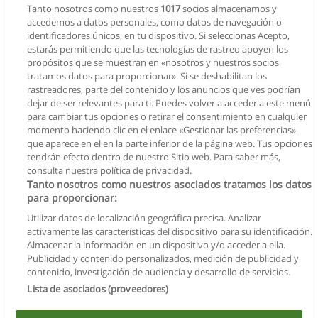
Artísticas.
Tanto nosotros como nuestros
1017
socios almacenamos y
accedemos a datos personales, como datos de navegación o
Solicita información
identificadores únicos, en tu dispositivo. Si seleccionas Acepto,
estarás permitiendo que las tecnologías de rastreo apoyen los
propósitos que se muestran en «nosotros y nuestros socios
Carrera de Diseño
tratamos datos para proporcionar». Si se deshabilitan los
Pontificia Universidad Católica del Ecuador Sede Santo
rastreadores, parte del contenido y los anuncios que ves podrían
Domingo
dejar de ser relevantes para ti. Puedes volver a acceder a este menú
para cambiar tus opciones o retirar el consentimiento en cualquier
Solicita información
momento haciendo clic en el enlace «Gestionar las preferencias»
que aparece en el en la parte inferior de la página web. Tus opciones
tendrán efecto dentro de nuestro Sitio web. Para saber más,
consulta nuestra política de privacidad.
Tanto nosotros como nuestros asociados tratamos los datos
para proporcionar:
Reglas de uso
Utilizar datos de localización geográfica precisa. Analizar
activamente las características del dispositivo para su identificación.
Privacidad de datos
Almacenar la información en un dispositivo y/o acceder a ella.
Publicidad y contenido personalizados, medición de publicidad y
Contactar con Educaedu
contenido, investigación de audiencia y desarrollo de servicios.
Lista de asociados (proveedores)
Copyright © Educaedu Business S.L. - CIF : B-95610580: -
www.educaedu.com.ec