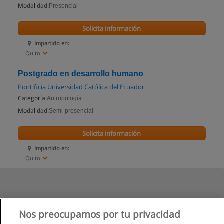
Modalidad:
Presencial
Solicita información
Impartido en:
Quito
Postgrado en desarrollo humano
Pontificia Universidad Católica del Ecuador
Categoría:
Antropología
Modalidad:
Semi-presencial
Solicita información
Impartido en:
Quito
Nos preocupamos por tu privacidad