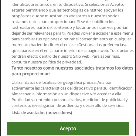
identificadores únicos, en tu dispositivo. Si seleccionas Acepto,
estarás permitiendo que las tecnologías de rastreo apoyen los
propósitos que se muestran en «nosotros y nuestros socios
tratamos datos para proporcionar». Si se deshabilitan los
rastreadores, parte del contenido y los anuncios que ves podrían
dejar de ser relevantes para ti. Puedes volver a acceder a este menú
para cambiar tus opciones o retirar el consentimiento en cualquier
momento haciendo clic en el enlace «Gestionar las preferencias»
que aparece en el en la parte inferior de la página web. Tus opciones
tendrán efecto dentro de nuestro Sitio web. Para saber más,
consulta nuestra política de privacidad.
Tanto nosotros como nuestros asociados tratamos los datos
para proporcionar:
Reglas de uso
Utilizar datos de localización geográfica precisa. Analizar
activamente las características del dispositivo para su identificación.
Privacidad de datos
Almacenar la información en un dispositivo y/o acceder a ella.
Publicidad y contenido personalizados, medición de publicidad y
Contactar con Educaedu
contenido, investigación de audiencia y desarrollo de servicios.
Lista de asociados (proveedores)
Copyright © Educaedu Business S.L. - CIF : B-95610580: -
www.educaedu.com.ec
Acepto