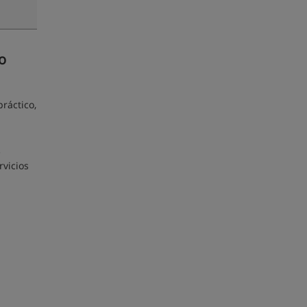
o
ráctico,
e
rvicios