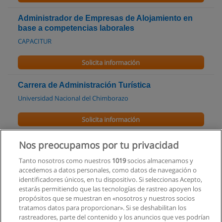
Administrador de Empresas de Alojamiento en
base a competencias laborales
CAPACITUR
Solicita información
Carrera de Administración Turística
Universidad Nacional del Chimborazo
Solicita información
Carrera de Ingeniería en Empresas Ecoturísticas
Nos preocupamos por tu privacidad
Escuela Superior Politécnica Ecológica Amazónica
Tanto nosotros como nuestros
1019
socios almacenamos y
accedemos a datos personales, como datos de navegación o
Solicita información
identificadores únicos, en tu dispositivo. Si seleccionas Acepto,
estarás permitiendo que las tecnologías de rastreo apoyen los
propósitos que se muestran en «nosotros y nuestros socios
Ingeniería en Administración Turística y Medio
tratamos datos para proporcionar». Si se deshabilitan los
Ambiente
rastreadores, parte del contenido y los anuncios que ves podrían