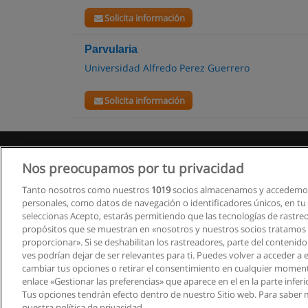
Solicita información
Parvularia
Universidad Alfredo Perez Guerrero
Solicita información
Nos preocupamos por tu privacidad
Tanto nosotros como nuestros
1019
socios almacenamos y accedemos
personales, como datos de navegación o identificadores únicos, en tu d
seleccionas Acepto, estarás permitiendo que las tecnologías de rastre
propósitos que se muestran en «nosotros y nuestros socios tratamos
proporcionar». Si se deshabilitan los rastreadores, parte del contenid
ves podrían dejar de ser relevantes para ti. Puedes volver a acceder a
cambiar tus opciones o retirar el consentimiento en cualquier moment
enlace «Gestionar las preferencias» que aparece en el en la parte inferi
Tus opciones tendrán efecto dentro de nuestro Sitio web. Para saber 
nuestra política de privacidad.