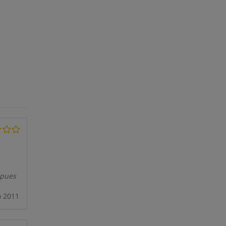
 pues
o 2011