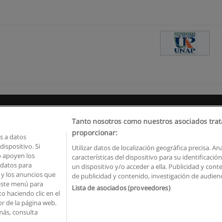
Reglas de uso
Privacidad de datos
Contactar con Educaedu
Tanto nosotros como nuestros asociados trat
proporcionar:
 a datos
Copyright © Educaedu Business S.L. - CIF : B-95610580: -
www.educaedu.com.ec
ispositivo. Si
Utilizar datos de localización geográfica precisa. An
o apoyen los
características del dispositivo para su identificaci
 datos para
un dispositivo y/o acceder a ella. Publicidad y con
o y los anuncios que
de publicidad y contenido, investigación de audienci
 este menú para
Lista de asociados (proveedores)
o haciendo clic en el
or de la página web.
más, consulta