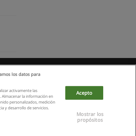
amos los datos para
alizar activamente las
Acepto
ón. Almacenar la información en
tenido personalizados, medición
a y desarrollo de servicios.
Mostrar los
propósitos