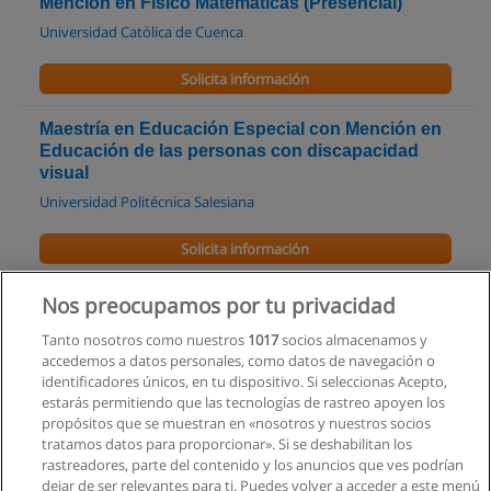
Mención en Físico Matemáticas (Presencial)
Universidad Católica de Cuenca
Solicita información
Maestría en Educación Especial con Mención en
Educación de las personas con discapacidad
visual
Universidad Politécnica Salesiana
Solicita información
Curso de Formación de Formadores
Nos preocupamos por tu privacidad
High Performance Holding Services
Tanto nosotros como nuestros
1017
socios almacenamos y
accedemos a datos personales, como datos de navegación o
Solicita información
identificadores únicos, en tu dispositivo. Si seleccionas Acepto,
estarás permitiendo que las tecnologías de rastreo apoyen los
propósitos que se muestran en «nosotros y nuestros socios
Curso - Estructuración en RRHH. para Insp
tratamos datos para proporcionar». Si se deshabilitan los
Generales de Instituciones Educativas
rastreadores, parte del contenido y los anuncios que ves podrían
GTH Ecuador
dejar de ser relevantes para ti. Puedes volver a acceder a este menú