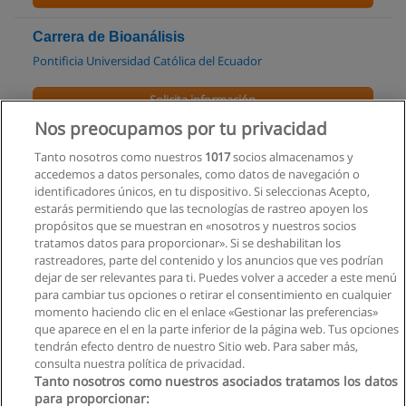
Carrera de Bioanálisis
Pontificia Universidad Católica del Ecuador
Solicita información
Nos preocupamos por tu privacidad
Maestría en Estudios Socioambientales
Tanto nosotros como nuestros
1017
socios almacenamos y
Facultad Latinoamericana de Ciencias Sociales Sede Ecuador
accedemos a datos personales, como datos de navegación o
identificadores únicos, en tu dispositivo. Si seleccionas Acepto,
Solicita información
estarás permitiendo que las tecnologías de rastreo apoyen los
propósitos que se muestran en «nosotros y nuestros socios
tratamos datos para proporcionar». Si se deshabilitan los
Maestría en Gobernanza Energética
rastreadores, parte del contenido y los anuncios que ves podrían
Facultad Latinoamericana de Ciencias Sociales Sede Ecuador
dejar de ser relevantes para ti. Puedes volver a acceder a este menú
para cambiar tus opciones o retirar el consentimiento en cualquier
Solicita información
momento haciendo clic en el enlace «Gestionar las preferencias»
que aparece en el en la parte inferior de la página web. Tus opciones
tendrán efecto dentro de nuestro Sitio web. Para saber más,
consulta nuestra política de privacidad.
Tanto nosotros como nuestros asociados tratamos los datos
para proporcionar: