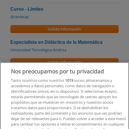
Curso - Límites
@ceniecap
Solicita información
Especialista en Didáctica de la Matemática
Universidad Tecnológica América
Solicita información
Nos preocupamos por tu privacidad
Curso de Nivelación en Matemática
Tanto nosotros como nuestros
1019
socios almacenamos y
AITI-PICI Centro de Capacitación en Informática
accedemos a datos personales, como datos de navegación o
identificadores únicos, en tu dispositivo. Si seleccionas Acepto,
Solicita información
estarás permitiendo que las tecnologías de rastreo apoyen los
propósitos que se muestran en «nosotros y nuestros socios
tratamos datos para proporcionar». Si se deshabilitan los
Curso: Matemáticas y Desarrollo Emocional
rastreadores, parte del contenido y los anuncios que ves podrían
IKU Matemáticas Valle de los Chillos
dejar de ser relevantes para ti. Puedes volver a acceder a este menú
para cambiar tus opciones o retirar el consentimiento en cualquier
Solicita información