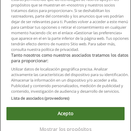
propósitos que se muestran en «nosotros y nuestros socios
tratamos datos para proporcionar». Si se deshabilitan los
Curso de Bartender | Soluciones Academicas
rastreadores, parte del contenido y los anuncios que ves podrían
Soluciones Academicas
dejar de ser relevantes para ti. Puedes volver a acceder a este menú
para cambiar tus opciones o retirar el consentimiento en cualquier
Solicita información
momento haciendo clic en el enlace «Gestionar las preferencias»
que aparece en el en la parte inferior de la página web. Tus opciones
tendrán efecto dentro de nuestro Sitio web. Para saber más,
consulta nuestra política de privacidad.
Tanto nosotros como nuestros asociados tratamos los datos
para proporcionar:
Reglas de uso
Utilizar datos de localización geográfica precisa. Analizar
activamente las características del dispositivo para su identificación.
Privacidad de datos
Almacenar la información en un dispositivo y/o acceder a ella.
Publicidad y contenido personalizados, medición de publicidad y
Contactar con Educaedu
contenido, investigación de audiencia y desarrollo de servicios.
Lista de asociados (proveedores)
Copyright © Educaedu Business S.L. - CIF : B-95610580: -
www.educaedu.com.ec
Acepto
Mostrar los propósitos