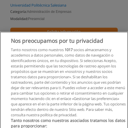
Universidad Politécnica Salesiana
Categoría:
Administración de Empresas
Modalidad:
Presencial
Solicita información
Nos preocupamos por tu privacidad
Impartido en:
Cuenca
Tanto nosotros como nuestros
1017
socios almacenamos y
accedemos a datos personales, como datos de navegación o
identificadores únicos, en tu dispositivo. Si seleccionas Acepto,
estarás permitiendo que las tecnologías de rastreo apoyen los
propósitos que se muestran en «nosotros y nuestros socios
tratamos datos para proporcionar». Si se deshabilitan los
rastreadores, parte del contenido y los anuncios que ves podrían
dejar de ser relevantes para ti. Puedes volver a acceder a este menú
para cambiar tus opciones o retirar el consentimiento en cualquier
momento haciendo clic en el enlace «Gestionar las preferencias»
que aparece en el en la parte inferior de la página web. Tus opciones
tendrán efecto dentro de nuestro Sitio web. Para saber más,
consulta nuestra política de privacidad.
Tanto nosotros como nuestros asociados tratamos los datos
para proporcionar: