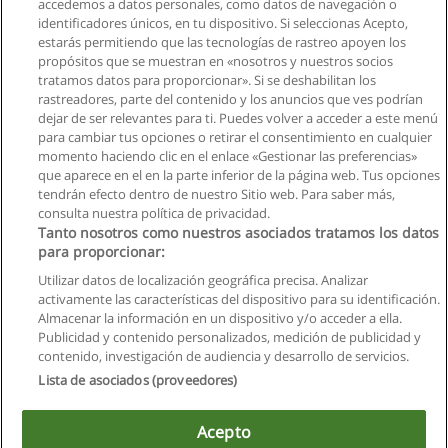
accedemos a datos personales, como datos de navegación o
identificadores únicos, en tu dispositivo. Si seleccionas Acepto,
estarás permitiendo que las tecnologías de rastreo apoyen los
propósitos que se muestran en «nosotros y nuestros socios
tratamos datos para proporcionar». Si se deshabilitan los
rastreadores, parte del contenido y los anuncios que ves podrían
dejar de ser relevantes para ti. Puedes volver a acceder a este menú
para cambiar tus opciones o retirar el consentimiento en cualquier
momento haciendo clic en el enlace «Gestionar las preferencias»
que aparece en el en la parte inferior de la página web. Tus opciones
tendrán efecto dentro de nuestro Sitio web. Para saber más,
consulta nuestra política de privacidad.
Tanto nosotros como nuestros asociados tratamos los datos
para proporcionar:
Reglas de uso
Utilizar datos de localización geográfica precisa. Analizar
activamente las características del dispositivo para su identificación.
Privacidad de datos
Almacenar la información en un dispositivo y/o acceder a ella.
Publicidad y contenido personalizados, medición de publicidad y
Contactar con Educaedu
contenido, investigación de audiencia y desarrollo de servicios.
Lista de asociados (proveedores)
Copyright © Educaedu Business S.L. - CIF : B-95610580: -
www.educaedu.com.ec
Acepto