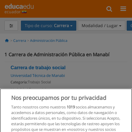
ecuador
Tipo de curso:
Carrera
Modalidad / Lugar
Carrera
Administración Pública
1
Carrera de Administración Pública en Manabí
Carrera de trabajo social
Universidad Técnica de Manabi
Categoría:
Trabajo Social
Modalidad:
Presencial
Nos preocupamos por tu privacidad
Solicita información
Tanto nosotros como nuestros
1019
socios almacenamos y
Impartido en:
accedemos a datos personales, como datos de navegación o
Portoviejo
identificadores únicos, en tu dispositivo. Si seleccionas Acepto,
estarás permitiendo que las tecnologías de rastreo apoyen los
propósitos que se muestran en «nosotros y nuestros socios