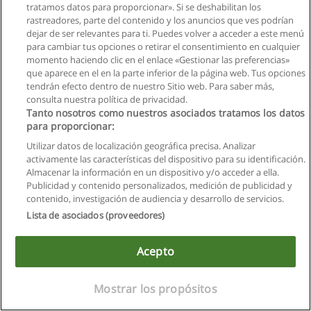
tratamos datos para proporcionar». Si se deshabilitan los
rastreadores, parte del contenido y los anuncios que ves podrían
dejar de ser relevantes para ti. Puedes volver a acceder a este menú
para cambiar tus opciones o retirar el consentimiento en cualquier
momento haciendo clic en el enlace «Gestionar las preferencias»
que aparece en el en la parte inferior de la página web. Tus opciones
tendrán efecto dentro de nuestro Sitio web. Para saber más,
consulta nuestra política de privacidad.
Tanto nosotros como nuestros asociados tratamos los datos
Reglas de uso
para proporcionar:
Privacidad de datos
Utilizar datos de localización geográfica precisa. Analizar
activamente las características del dispositivo para su identificación.
Contactar con Educaedu
Almacenar la información en un dispositivo y/o acceder a ella.
Publicidad y contenido personalizados, medición de publicidad y
contenido, investigación de audiencia y desarrollo de servicios.
Copyright © Educaedu Business S.L. - CIF : B-95610580: -
www.educaedu.com.ec
Lista de asociados (proveedores)
Acepto
Mostrar los propósitos