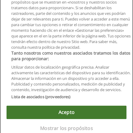
propósitos que se muestran en «nosotros y nuestros socios
tratamos datos para proporcionar». Si se deshabilitan los
rastreadores, parte del contenido y los anuncios que ves podrían
dejar de ser relevantes para ti. Puedes volver a acceder a este menú
para cambiar tus opciones o retirar el consentimiento en cualquier
momento haciendo clic en el enlace «Gestionar las preferencias»
que aparece en el en la parte inferior de la página web. Tus opciones
tendrán efecto dentro de nuestro Sitio web. Para saber más,
Siguiente
consulta nuestra política de privacidad.
Página
1
de
2
Tanto nosotros como nuestros asociados tratamos los datos
para proporcionar:
Utilizar datos de localización geográfica precisa. Analizar
activamente las características del dispositivo para su identificación.
Almacenar la información en un dispositivo y/o acceder a ella.
Reglas de uso
Publicidad y contenido personalizados, medición de publicidad y
contenido, investigación de audiencia y desarrollo de servicios.
Privacidad de datos
Lista de asociados (proveedores)
Contactar con Educaedu
Acepto
Copyright © Educaedu Business S.L. - CIF : B-95610580: -
www.educaedu.com.ec
Mostrar los propósitos