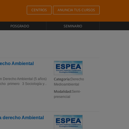
CENTROS
ANUNCIA TUS CURSOS
POSGRADO
SEMINARIO
recho Ambiental
Categoría:
 en Derecho Ambiental (5 años)
Derecho
ho primero 3 Sociología y...
Medioambiental
Modalidad:
Semi-
presencial
ia derecho Ambiental