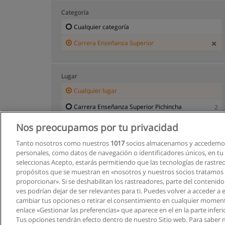
Categoría
Cualquier categoría
Carrera Enseñanza Superior
Lugar
Cualquier lugar
Carrera Enseñanza Superior Pichincha
2
Nos preocupamos por tu privacidad
Tanto nosotros como nuestros
1017
socios almacenamos y accedemos
personales, como datos de navegación o identificadores únicos, en tu d
seleccionas Acepto, estarás permitiendo que las tecnologías de rastre
propósitos que se muestran en «nosotros y nuestros socios tratamos
proporcionar». Si se deshabilitan los rastreadores, parte del contenid
ves podrían dejar de ser relevantes para ti. Puedes volver a acceder a
cambiar tus opciones o retirar el consentimiento en cualquier moment
enlace «Gestionar las preferencias» que aparece en el en la parte inferi
Tus opciones tendrán efecto dentro de nuestro Sitio web. Para saber 