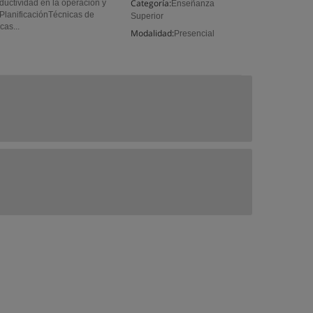
Categoría:
ductividad en la operación y
Enseñanza
PlanificaciónTécnicas de
Superior
as...
Modalidad:
Presencial