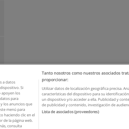
Tanto nosotros como nuestros asociados trat
proporcionar:
 a datos
ispositivo. Si
Utilizar datos de localización geográfica precisa. An
o apoyen los
características del dispositivo para su identificaci
Reglas de uso
Privacidad de datos
Contactar con Educaedu
 datos para
un dispositivo y/o acceder a ella. Publicidad y con
o y los anuncios que
de publicidad y contenido, investigación de audienci
Copyright © Educaedu Business S.L. - CIF : B-95610580: -
www.educaedu.com.ec
 este menú para
Lista de asociados (proveedores)
o haciendo clic en el
or de la página web.
más, consulta