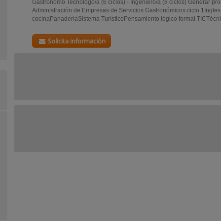
Gastrónomo Tecnologo/a (6 ciclos) - Ingeniero/a (8 ciclos) Generar pro
Administración de Empresas de Servicios Gastronómicos ciclo 1Ingles
cocinaPanaderíaSistema TurísticoPensamiento lógico formal TICTécnic
Solicita información