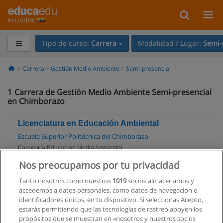
ecuador
Tipo de curso:
Carrera
Modalidad / Lugar:
Semi-
Carrera
Gestión Medio Ambiente
Semi-presencial
1
Carrera de Gestión Medio Ambiente Semi-presencial
en Chimborazo
Licenciatura en Educación Ambiental
Escuela Superior Politécnica del Chimborazo
Categoría:
Educación Medio Ambiental
Modalidad:
Semi-presencial
Nos preocupamos por tu privacidad
Tanto nosotros como nuestros
1019
socios almacenamos y
Solicita información
accedemos a datos personales, como datos de navegación o
Impartido en:
identificadores únicos, en tu dispositivo. Si seleccionas Acepto,
Riobamba
estarás permitiendo que las tecnologías de rastreo apoyen los
propósitos que se muestran en «nosotros y nuestros socios