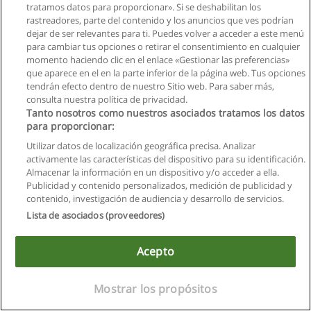
tratamos datos para proporcionar». Si se deshabilitan los
rastreadores, parte del contenido y los anuncios que ves podrían
dejar de ser relevantes para ti. Puedes volver a acceder a este menú
para cambiar tus opciones o retirar el consentimiento en cualquier
momento haciendo clic en el enlace «Gestionar las preferencias»
que aparece en el en la parte inferior de la página web. Tus opciones
tendrán efecto dentro de nuestro Sitio web. Para saber más,
consulta nuestra política de privacidad.
Tanto nosotros como nuestros asociados tratamos los datos
para proporcionar:
Reglas de uso
Utilizar datos de localización geográfica precisa. Analizar
Privacidad de datos
activamente las características del dispositivo para su identificación.
Almacenar la información en un dispositivo y/o acceder a ella.
Contactar con Educaedu
Publicidad y contenido personalizados, medición de publicidad y
contenido, investigación de audiencia y desarrollo de servicios.
Copyright © Educaedu Business S.L. - CIF : B-95610580: -
Lista de asociados (proveedores)
www.educaedu.com.ec
Acepto
Mostrar los propósitos