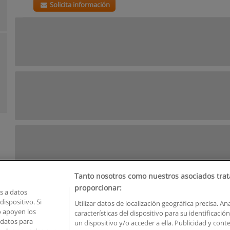
Solicita información
Tanto nosotros como nuestros asociados trat
proporcionar:
 a datos
ispositivo. Si
Utilizar datos de localización geográfica precisa. An
o apoyen los
características del dispositivo para su identificaci
Reglas de uso
Privacidad de datos
Contactar con Educaedu
 datos para
un dispositivo y/o acceder a ella. Publicidad y con