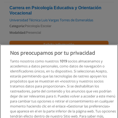
Carrera en Psicología Educativa y Orientación
Vocacional
Universidad Técnica Luis Vargas Torres de Esmeraldas
Categoría:
Psicología Escolar
Modalidad:
Presencial
Solicita información
Nos preocupamos por tu privacidad
Impartido en:
Esmeraldas
Tanto nosotros como nuestros
1019
socios almacenamos y
accedemos a datos personales, como datos de navegación o
identificadores únicos, en tu dispositivo. Si seleccionas Acepto,
estarás permitiendo que las tecnologías de rastreo apoyen los
propósitos que se muestran en «nosotros y nuestros socios
tratamos datos para proporcionar». Si se deshabilitan los
rastreadores, parte del contenido y los anuncios que ves podrían
dejar de ser relevantes para ti. Puedes volver a acceder a este menú
para cambiar tus opciones o retirar el consentimiento en cualquier
momento haciendo clic en el enlace «Gestionar las preferencias»
que aparece en el en la parte inferior de la página web. Tus opciones
tendrán efecto dentro de nuestro Sitio web. Para saber más,