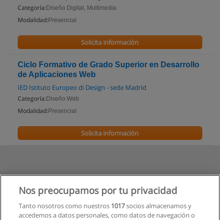
Categoría:
Diseño Digital, Multimedia
Modalidad:
Presencial
Solicita información
Ciclo Formativo de Grado Superior en Desarrollo
de Aplicaciones Web
IED Istituto Europeo di Design - sede Madrid
Categoría:
Diseño Web
Modalidad:
Presencial
Solicita información
Nos preocupamos por tu privacidad
Tanto nosotros como nuestros
1017
socios almacenamos y
accedemos a datos personales, como datos de navegación o