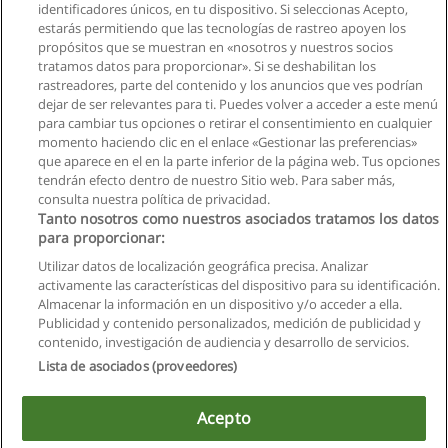
identificadores únicos, en tu dispositivo. Si seleccionas Acepto,
estarás permitiendo que las tecnologías de rastreo apoyen los
propósitos que se muestran en «nosotros y nuestros socios
tratamos datos para proporcionar». Si se deshabilitan los
rastreadores, parte del contenido y los anuncios que ves podrían
dejar de ser relevantes para ti. Puedes volver a acceder a este menú
para cambiar tus opciones o retirar el consentimiento en cualquier
momento haciendo clic en el enlace «Gestionar las preferencias»
que aparece en el en la parte inferior de la página web. Tus opciones
tendrán efecto dentro de nuestro Sitio web. Para saber más,
consulta nuestra política de privacidad.
Tanto nosotros como nuestros asociados tratamos los datos
para proporcionar:
Utilizar datos de localización geográfica precisa. Analizar
activamente las características del dispositivo para su identificación.
Almacenar la información en un dispositivo y/o acceder a ella.
Reglas de uso
Publicidad y contenido personalizados, medición de publicidad y
contenido, investigación de audiencia y desarrollo de servicios.
Privacidad de datos
Lista de asociados (proveedores)
Contactar con Educaedu
Acepto
Copyright © Educaedu Business S.L. - CIF : B-95610580: -
www.educaedu.com.ec
Este sitio utiliza cookies.