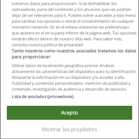
tratamos datos para proporcionar». Si se deshabilitan los
rastreadores, parte del contenido y los anuncios que ves podrían
dejar de ser relevantes para ti. Puedes volver a acceder a este menú
para cambiar tus opciones o retirar el consentimiento en cualquier
momento haciendo clic en el enlace «Gestionar las preferencias»
que aparece en el en la parte inferior de la página web. Tus opciones
tendrán efecto dentro de nuestro Sitio web. Para saber más,
consulta nuestra política de privacidad.
Tanto nosotros como nuestros asociados tratamos los datos
para proporcionar:
Utilizar datos de localización geográfica precisa. Analizar
activamente las características del dispositivo para su identificación.
Almacenar la información en un dispositivo y/o acceder a ella.
Reglas de uso
Publicidad y contenido personalizados, medición de publicidad y
contenido, investigación de audiencia y desarrollo de servicios.
Privacidad de datos
Lista de asociados (proveedores)
Contactar con Educaedu
Acepto
Copyright © Educaedu Business S.L. - CIF : B-95610580: -
www.educaedu.com.ec
Este sitio utiliza cookies.
Si continua navegando, consideramos que acepta su uso.
Mostrar los propósitos
Ver más
|
X