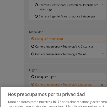
Carrera Electricidad, Electrónica, Informática
1
Latacunga
Carrera Ingeniería Aeronáutica Latacunga
1
Modalidad
Cualquier modalidad
Carrera Ingeniería y Tecnología A Distancia
11
Carrera Ingeniería y Tecnología Online
7
Lugar
Cualquier lugar
Carrera Ingeniería y Tecnología Latacunga
Nos preocupamos por tu privacidad
Tanto nosotros como nuestros
1017
socios almacenamos y accedemos
personales, como datos de navegación o identificadores únicos, en tu d