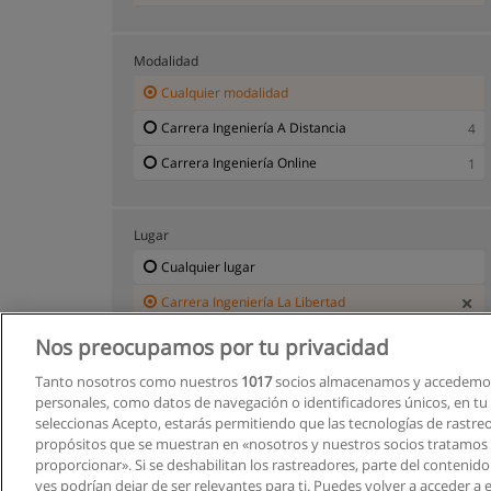
Modalidad
Cualquier modalidad
Carrera Ingeniería A Distancia
4
Carrera Ingeniería Online
1
Lugar
Cualquier lugar
Carrera Ingeniería La Libertad
Nos preocupamos por tu privacidad
Tanto nosotros como nuestros
1017
socios almacenamos y accedemos
personales, como datos de navegación o identificadores únicos, en tu d
seleccionas Acepto, estarás permitiendo que las tecnologías de rastre
propósitos que se muestran en «nosotros y nuestros socios tratamos
proporcionar». Si se deshabilitan los rastreadores, parte del contenid
ves podrían dejar de ser relevantes para ti. Puedes volver a acceder a