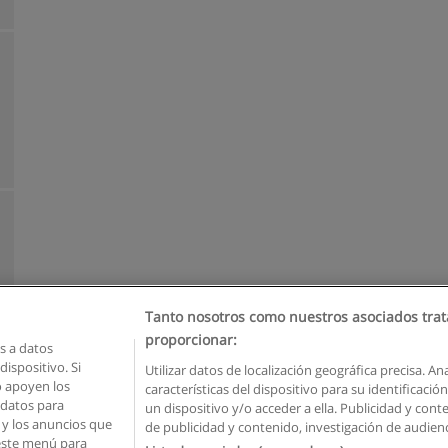
Tanto nosotros como nuestros asociados trat
proporcionar:
 a datos
ispositivo. Si
Utilizar datos de localización geográfica precisa. An
o apoyen los
características del dispositivo para su identificaci
Reglas de uso
Privacidad de datos
Contactar con Educaedu
 datos para
un dispositivo y/o acceder a ella. Publicidad y con
o y los anuncios que
de publicidad y contenido, investigación de audienci
Copyright © Educaedu Business S.L. - CIF : B-95610580: -
www.educaedu.com.ec
 este menú para