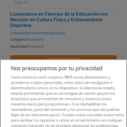
Quito
Licenciatura en Ciencias de la Educación con
Mención en Cultura Física y Entrenamiento
Deportivo
Universidad Autónoma de Quito
Categoría:
Pedagogía
Modalidad:
Presencial
Solicita información
Nos preocupamos por tu privacidad
Impartido en:
Quito
Tanto nosotros como nuestros
1017
socios almacenamos y
accedemos a datos personales, como datos de navegación o
identificadores únicos, en tu dispositivo. Si seleccionas Acepto,
estarás permitiendo que las tecnologías de rastreo apoyen los
propósitos que se muestran en «nosotros y nuestros socios
tratamos datos para proporcionar». Si se deshabilitan los
rastreadores, parte del contenido y los anuncios que ves podrían
dejar de ser relevantes para ti. Puedes volver a acceder a este menú
para cambiar tus opciones o retirar el consentimiento en cualquier
momento haciendo clic en el enlace «Gestionar las preferencias»