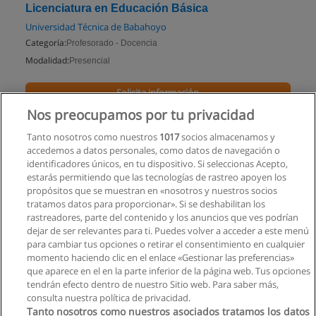
Licenciatura en Educación Básica
Universidad Técnica de Babahoyo
Categoría:
Profesorado - Docencia
Modalidad:
Presencial
Solicita información
Nos preocupamos por tu privacidad
Impartido en:
Babahoyo
Tanto nosotros como nuestros
1017
socios almacenamos y
accedemos a datos personales, como datos de navegación o
identificadores únicos, en tu dispositivo. Si seleccionas Acepto,
estarás permitiendo que las tecnologías de rastreo apoyen los
propósitos que se muestran en «nosotros y nuestros socios
tratamos datos para proporcionar». Si se deshabilitan los
rastreadores, parte del contenido y los anuncios que ves podrían
dejar de ser relevantes para ti. Puedes volver a acceder a este menú
para cambiar tus opciones o retirar el consentimiento en cualquier
momento haciendo clic en el enlace «Gestionar las preferencias»
que aparece en el en la parte inferior de la página web. Tus opciones
tendrán efecto dentro de nuestro Sitio web. Para saber más,
consulta nuestra política de privacidad.
Tanto nosotros como nuestros asociados tratamos los datos