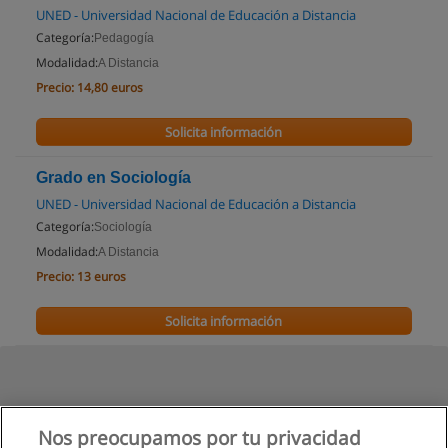
UNED - Universidad Nacional de Educación a Distancia
Categoría:
Pedagogía
Modalidad:
A Distancia
Precio:
14,80 euros
Solicita información
Grado en Sociología
UNED - Universidad Nacional de Educación a Distancia
Categoría:
Sociología
Modalidad:
A Distancia
Precio:
13 euros
Solicita información
Nos preocupamos por tu privacidad