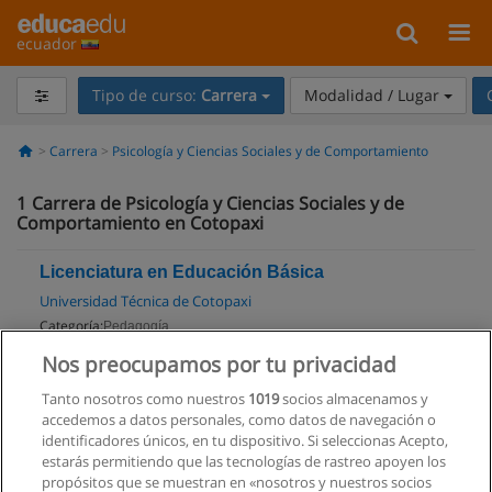
ecuador
Tipo de curso:
Carrera
Modalidad / Lugar
Carrera
Psicología y Ciencias Sociales y de Comportamiento
1
Carrera de Psicología y Ciencias Sociales y de
Comportamiento en Cotopaxi
Licenciatura en Educación Básica
Universidad Técnica de Cotopaxi
Categoría:
Pedagogía
Modalidad:
Presencial
Nos preocupamos por tu privacidad
Tanto nosotros como nuestros
1019
socios almacenamos y
Solicita información
accedemos a datos personales, como datos de navegación o
Impartido en:
identificadores únicos, en tu dispositivo. Si seleccionas Acepto,
Latacunga
estarás permitiendo que las tecnologías de rastreo apoyen los
propósitos que se muestran en «nosotros y nuestros socios