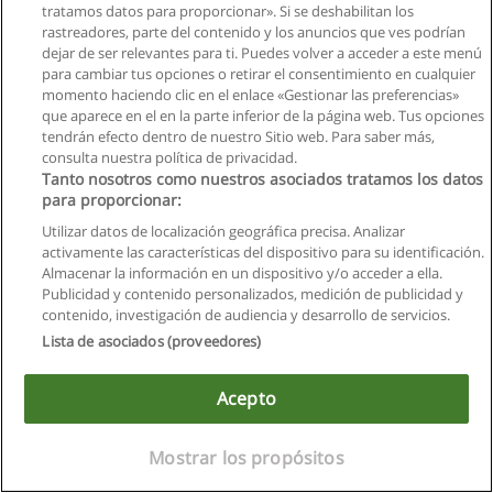
tratamos datos para proporcionar». Si se deshabilitan los
rastreadores, parte del contenido y los anuncios que ves podrían
dejar de ser relevantes para ti. Puedes volver a acceder a este menú
para cambiar tus opciones o retirar el consentimiento en cualquier
momento haciendo clic en el enlace «Gestionar las preferencias»
que aparece en el en la parte inferior de la página web. Tus opciones
tendrán efecto dentro de nuestro Sitio web. Para saber más,
consulta nuestra política de privacidad.
Tanto nosotros como nuestros asociados tratamos los datos
para proporcionar:
Reglas de uso
Utilizar datos de localización geográfica precisa. Analizar
Privacidad de datos
activamente las características del dispositivo para su identificación.
Almacenar la información en un dispositivo y/o acceder a ella.
Contactar con Educaedu
Publicidad y contenido personalizados, medición de publicidad y
contenido, investigación de audiencia y desarrollo de servicios.
Copyright © Educaedu Business S.L. - CIF : B-95610580: -
Lista de asociados (proveedores)
www.educaedu.com.ec
Acepto
Mostrar los propósitos