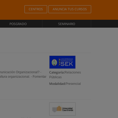
CENTROS
ANUNCIA TUS CURSOS
POSGRADO
SEMINARIO
Categoría:
municación Organizacional? -
Relaciones
ultura organizacional. - Fomentar
Públicas
Modalidad:
Presencial