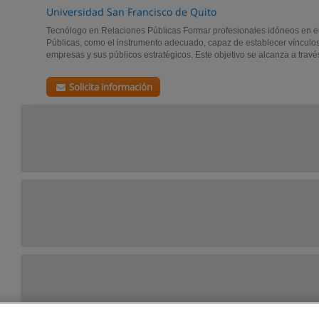
Universidad San Francisco de Quito
Tecnólogo en Relaciones Públicas Formar profesionales idóneos en 
Públicas, como el instrumento adecuado, capaz de establecer vínculos
empresas y sus públicos estratégicos. Este objetivo se alcanza a través
Solicita información