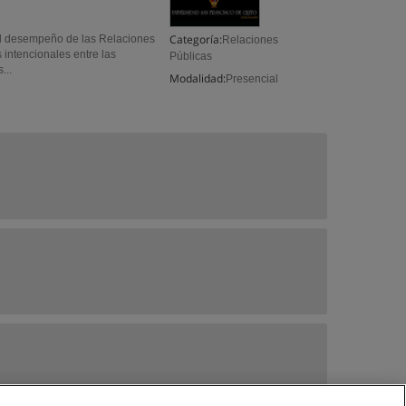
Categoría:
el desempeño de las Relaciones
Relaciones
 intencionales entre las
Públicas
...
Modalidad:
Presencial