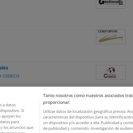
ales
or CIIDECO
Tanto nosotros como nuestros asociados trat
proporcionar:
 a datos
ispositivo. Si
Utilizar datos de localización geográfica precisa. An
o apoyen los
características del dispositivo para su identificaci
Reglas de uso
Privacidad de datos
Contactar con Educaedu
 datos para
un dispositivo y/o acceder a ella. Publicidad y con
o y los anuncios que
de publicidad y contenido, investigación de audienci
Copyright © Educaedu Business S.L. - CIF : B-95610580: -
www.educaedu.com.ec