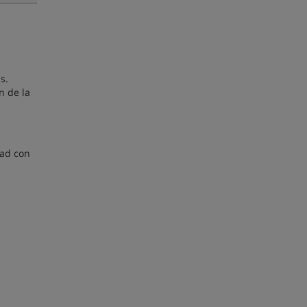
s.
n de la
dad con