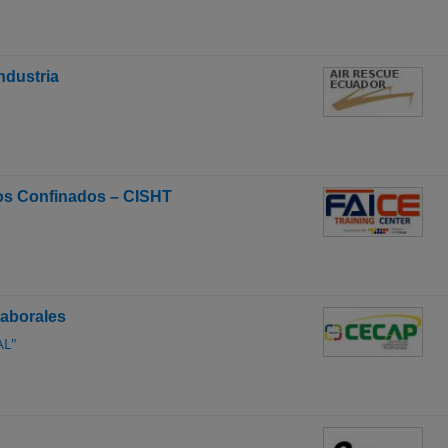
ndustria
ios Confinados – CISHT
Laborales
AL"