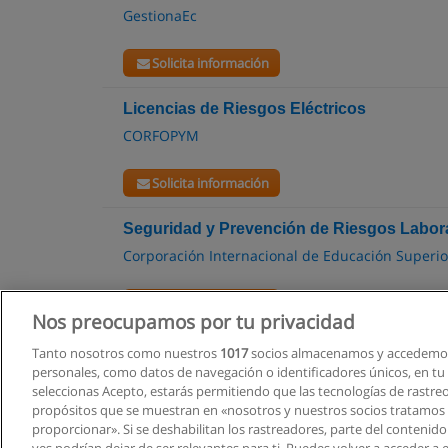
GestionaEc
Solicita información
Licencias de Riesgos Eléctricos
CORFOPYM
Solicita información
Seguridad y Prevención de Riesgos Labor
Corporación Internacional de Educación Superi
Solicita información
Nos preocupamos por tu privacidad
Tanto nosotros como nuestros
1017
socios almacenamos y accedemos
personales, como datos de navegación o identificadores únicos, en tu d
seleccionas Acepto, estarás permitiendo que las tecnologías de rastre
propósitos que se muestran en «nosotros y nuestros socios tratamos
proporcionar». Si se deshabilitan los rastreadores, parte del contenid