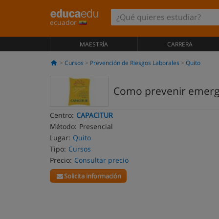
ecuador
MAESTRÍA
CARRERA
Cursos
Prevención de Riesgos Laborales
Quito
Como prevenir emerg
Centro:
CAPACITUR
Método:
Presencial
Lugar:
Quito
Tipo:
Cursos
Precio:
Consultar precio
Solicita información