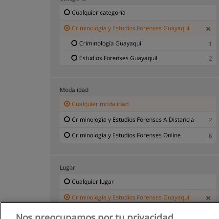
Cualquier categoría
Criminología y Estudios Forenses Guayaquil
Criminología Guayaquil
1
Estudios Forenses Guayaquil
2
Modalidad
Cualquier modalidad
Criminología y Estudios Forenses A Distancia
2
Criminología y Estudios Forenses Online
6
Lugar
Cualquier lugar
Criminología y Estudios Forenses Guayaquil
Nos preocupamos por tu privacidad