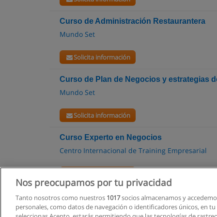
Curso de Administración Restaurantera
Mundo Set
Solicita información
Curso de Plan de Negocios y estrategias d
Mundo Set
Solicita información
Curso Experto en Negocios
Centro Internacional de Training Empresarial
Solicita información
Nos preocupamos por tu privacidad
Tanto nosotros como nuestros
1017
socios almacenamos y accedemos
personales, como datos de navegación o identificadores únicos, en tu d
seleccionas Acepto, estarás permitiendo que las tecnologías de rastre