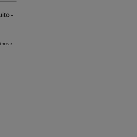
ito -
torear