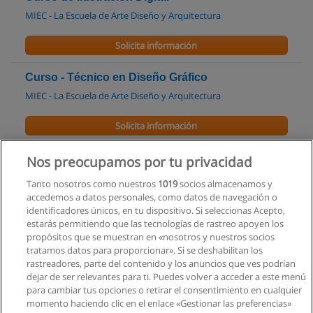
MIEC - La Escuela de Arte Diseño y Arquitectura
Solicita información
Curso - Técnico en Diseño Gráfico
MIEC - La Escuela de Arte Diseño y Arquitectura
Solicita información
Carrera de Diseño Gráfico y Comunicación
Nos preocupamos por tu privacidad
Social
Tanto nosotros como nuestros
1019
socios almacenamos y
Pontificia Universidad Católica del Ecuador
accedemos a datos personales, como datos de navegación o
identificadores únicos, en tu dispositivo. Si seleccionas Acepto,
Solicita información
estarás permitiendo que las tecnologías de rastreo apoyen los
propósitos que se muestran en «nosotros y nuestros socios
tratamos datos para proporcionar». Si se deshabilitan los
Tecnología en Diseño Gráfico y Multimedia
rastreadores, parte del contenido y los anuncios que ves podrían
Instituto de Artes Visuales de Quito
dejar de ser relevantes para ti. Puedes volver a acceder a este menú
para cambiar tus opciones o retirar el consentimiento en cualquier
Solicita información
momento haciendo clic en el enlace «Gestionar las preferencias»