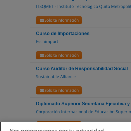
ITSQMET - Instituto Tecnológico Quito Metropoli
Solicita información
Curso de Importaciones
Escuimport
Solicita información
Curso Auditor de Responsabilidad Social
Sustainable Alliance
Solicita información
Diplomado Superior Secretaria Ejecutiva y
Corporación Internacional de Educación Superi
Solicita información
Nos preocupamos por tu privacidad