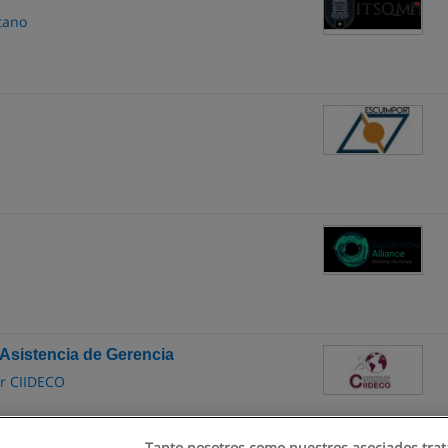
tano
 Asistencia de Gerencia
or CIIDECO
Tanto nosotros como nuestros asociados trat