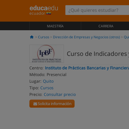
ecuador
MAESTRÍA
CARRERA
Cursos
Dirección de Empresas y Negocios (otros)
Qui
Curso de Indicadores
Centro:
Instituto de Prácticas Bancarias y Financier
Método:
Presencial
Lugar:
Quito
Tipo:
Cursos
Precio:
Consultar precio
Solicita información