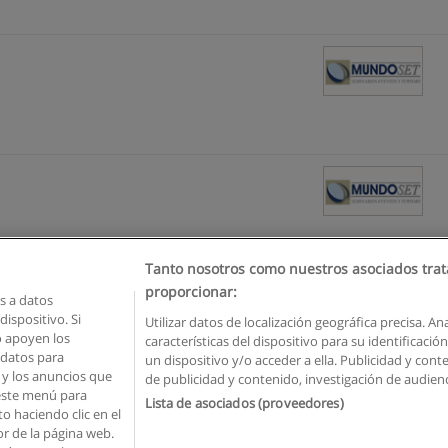
Tanto nosotros como nuestros asociados trat
proporcionar:
 a datos
ispositivo. Si
Utilizar datos de localización geográfica precisa. An
o apoyen los
características del dispositivo para su identificaci
Reglas de uso
Privacidad de datos
Contactar con Educaedu
 datos para
un dispositivo y/o acceder a ella. Publicidad y con
o y los anuncios que
de publicidad y contenido, investigación de audienci
Copyright © Educaedu Business S.L. - CIF : B-95610580: -
www.educaedu.com.ec
 este menú para
Lista de asociados (proveedores)
o haciendo clic en el
or de la página web.