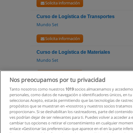
Solicita información
Curso de Logística de Transportes
Mundo Set
Solicita información
Curso de Logística de Materiales
Mundo Set
Solicita información
Nos preocupamos por tu privacidad
Tanto nosotros como nuestros
1019
socios almacenamos y accedemos
personales, como datos de navegación o identificadores únicos, en tu d
seleccionas Acepto, estarás permitiendo que las tecnologías de rastre
propósitos que se muestran en «nosotros y nuestros socios tratamos
proporcionar». Si se deshabilitan los rastreadores, parte del contenid
ves podrían dejar de ser relevantes para ti. Puedes volver a acceder a
cambiar tus opciones o retirar el consentimiento en cualquier moment
enlace «Gestionar las preferencias» que aparece en el en la parte inferi