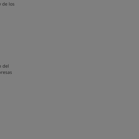
 de los
n del
presas