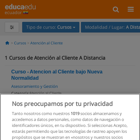
ecuador
Tipo de curso:
Cursos
Modalidad / Lugar:
A Dist
Cursos
Atención al Cliente
1
Cursos de Atención al Cliente A Distancia
Curso - Atencion al Cliente bajo Nueva
Normalidad
Asesoramiento y Gestión
Categoría:
Atención al Cliente
Modalidad:
A Distancia
Nos preocupamos por tu privacidad
Tanto nosotros como nuestros
1019
socios almacenamos y
Solicita información
accedemos a datos personales, como datos de navegación o
identificadores únicos, en tu dispositivo. Si seleccionas Acepto,
estarás permitiendo que las tecnologías de rastreo apoyen los
propósitos que se muestran en «nosotros y nuestros socios