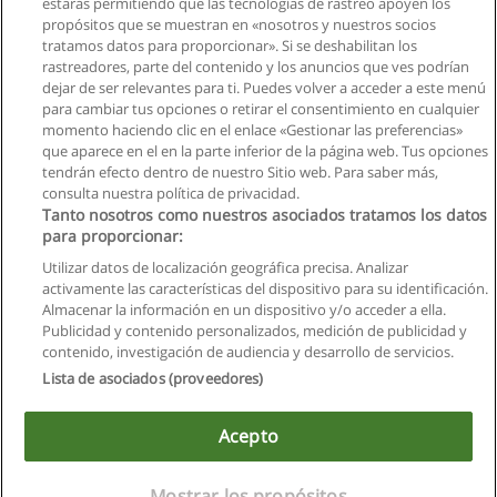
estarás permitiendo que las tecnologías de rastreo apoyen los
Quito
propósitos que se muestran en «nosotros y nuestros socios
tratamos datos para proporcionar». Si se deshabilitan los
rastreadores, parte del contenido y los anuncios que ves podrían
dejar de ser relevantes para ti. Puedes volver a acceder a este menú
para cambiar tus opciones o retirar el consentimiento en cualquier
momento haciendo clic en el enlace «Gestionar las preferencias»
que aparece en el en la parte inferior de la página web. Tus opciones
tendrán efecto dentro de nuestro Sitio web. Para saber más,
consulta nuestra política de privacidad.
Tanto nosotros como nuestros asociados tratamos los datos
para proporcionar:
Reglas de uso
Utilizar datos de localización geográfica precisa. Analizar
activamente las características del dispositivo para su identificación.
Privacidad de datos
Almacenar la información en un dispositivo y/o acceder a ella.
Publicidad y contenido personalizados, medición de publicidad y
Contactar con Educaedu
contenido, investigación de audiencia y desarrollo de servicios.
Lista de asociados (proveedores)
Copyright © Educaedu Business S.L. - CIF : B-95610580: -
www.educaedu.com.ec
Acepto
Mostrar los propósitos