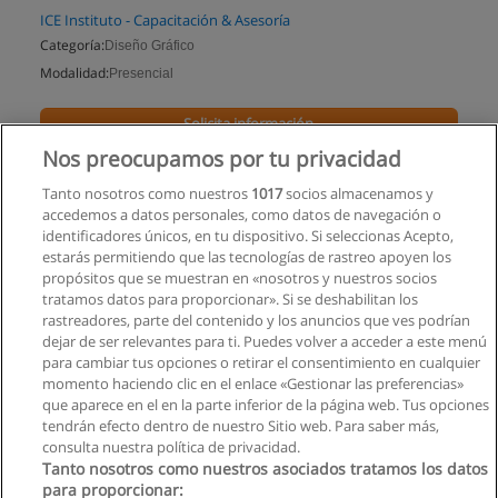
ICE Instituto - Capacitación & Asesoría
Categoría:
Diseño Gráfico
Modalidad:
Presencial
Solicita información
Nos preocupamos por tu privacidad
Impartido en:
Cuenca
Tanto nosotros como nuestros
1017
socios almacenamos y
accedemos a datos personales, como datos de navegación o
identificadores únicos, en tu dispositivo. Si seleccionas Acepto,
estarás permitiendo que las tecnologías de rastreo apoyen los
propósitos que se muestran en «nosotros y nuestros socios
tratamos datos para proporcionar». Si se deshabilitan los
rastreadores, parte del contenido y los anuncios que ves podrían
dejar de ser relevantes para ti. Puedes volver a acceder a este menú
para cambiar tus opciones o retirar el consentimiento en cualquier
momento haciendo clic en el enlace «Gestionar las preferencias»
que aparece en el en la parte inferior de la página web. Tus opciones
tendrán efecto dentro de nuestro Sitio web. Para saber más,
consulta nuestra política de privacidad.
Tanto nosotros como nuestros asociados tratamos los datos
para proporcionar: