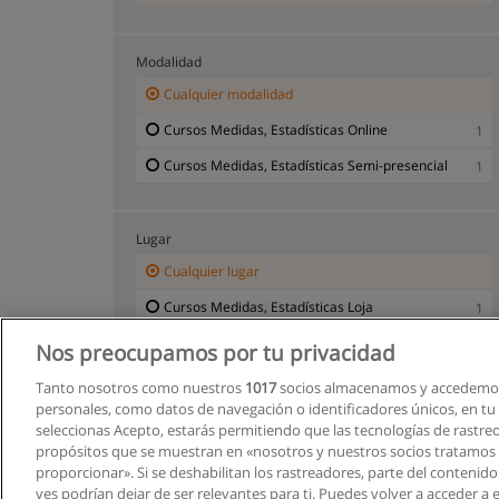
Modalidad
Cualquier modalidad
Cursos Medidas, Estadísticas Online
1
Cursos Medidas, Estadísticas Semi-presencial
1
Lugar
Cualquier lugar
Cursos Medidas, Estadísticas Loja
1
Nos preocupamos por tu privacidad
Tanto nosotros como nuestros
1017
socios almacenamos y accedemos
personales, como datos de navegación o identificadores únicos, en tu d
seleccionas Acepto, estarás permitiendo que las tecnologías de rastre
propósitos que se muestran en «nosotros y nuestros socios tratamos
proporcionar». Si se deshabilitan los rastreadores, parte del contenid
ves podrían dejar de ser relevantes para ti. Puedes volver a acceder a