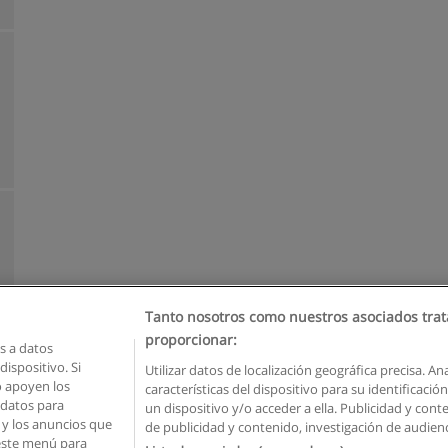
Tanto nosotros como nuestros asociados trat
proporcionar:
 a datos
ispositivo. Si
Utilizar datos de localización geográfica precisa. An
o apoyen los
características del dispositivo para su identificaci
Reglas de uso
Privacidad de datos
Contactar con Educaedu
 datos para
un dispositivo y/o acceder a ella. Publicidad y con
o y los anuncios que
de publicidad y contenido, investigación de audienci
Copyright © Educaedu Business S.L. - CIF : B-95610580: -
www.educaedu.com.ec
 este menú para