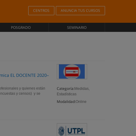
CENTROS
ANUNCIA TUS CURSOS
POSGRADO
SEMINARIO
nómica EL DOCENTE 2020–
Categoría:
profesionales y quienes están
Medidas,
encuestas y censos) y se
Estadísticas
Modalidad:
Online